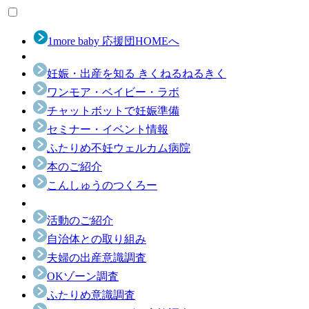
1more baby 応援団HOMEへ
妊娠・出産を知る きくねるねるきく
ワンモア・ベイビー・ラボ
チャットボットで妊娠準備
セミナー・イベント情報
ふたりめ不妊ウェルカム病院
本のご紹介
こんしゅうのつくろー
活動のご紹介
自治体との取り組み
夫婦の出産意識調査
OKゾーン調査
ふたりめ意識調査